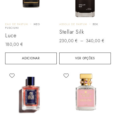
EAU DE PARFUM
MEO
ABSOLU DE PARFUM
BDK
FUSCIUNI
Stellar Silk
Luce
230,00
€
–
340,00
€
180,00
€
ADICIONAR
VER OPÇÕES