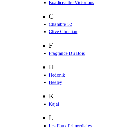
Boadicea the Victorious
C
Chambre 52
Clive Christian
F
Fragrance Du Bois
H
Hedonik
Heeley
K
Kajal
L
Les Eaux Primordiales