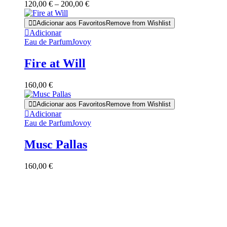
Price
120,00
€
–
200,00
€
options
range:
may
120,00 €
Adicionar aos Favoritos
Remove from Wishlist
be
through
Adicionar
chosen
200,00 €
Eau de Parfum
Jovoy
on
the
product
Fire at Will
page
160,00
€
Adicionar aos Favoritos
Remove from Wishlist
Adicionar
Eau de Parfum
Jovoy
Musc Pallas
160,00
€