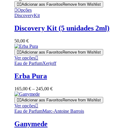
Adicionar aos Favoritos
Remove from Wishlist
Opções
DiscoveryKit
Discovery Kit (5 unidades 2ml)
50,00
€
Adicionar aos Favoritos
Remove from Wishlist
This
Ver opções
product
Eau de Parfum
Xerjoff
has
multiple
Erba Pura
variants.
The
Price
165,00
€
–
245,00
€
options
range:
may
165,00 €
Adicionar aos Favoritos
Remove from Wishlist
be
through
This
Ver opções
chosen
245,00 €
product
Eau de Parfum
Marc-Antoine Barrois
on
has
the
multiple
product
Ganymede
variants.
page
The