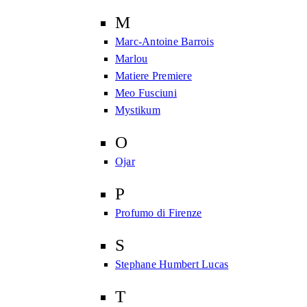
M
Marc-Antoine Barrois
Marlou
Matiere Premiere
Meo Fusciuni
Mystikum
O
Ojar
P
Profumo di Firenze
S
Stephane Humbert Lucas
T