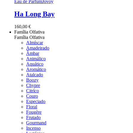
Eau de Parfum
Jovoy
Ha Long Bay
160,00
€
Família Olfativa
Família Olfativa
Almíscar
Amadeirado
Âmbar
Animálico
Aquático
Aromático
Atalcado
Boozy
Chypre
Citríco
Couro
Especiado
Floral
Fougère
Frutado
Gourmand
Incenso