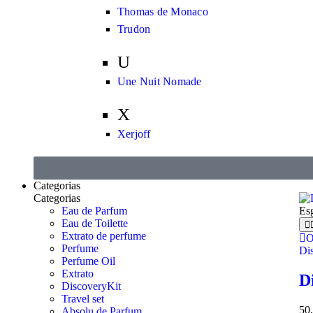
Thomas de Monaco
Trudon
U
Une Nuit Nomade
X
Xerjoff
Categorias
Categorias
Eau de Parfum
Es
Eau de Toilette
Extrato de perfume
O
Perfume
Di
Perfume Oil
Extrato
D
DiscoveryKit
Travel set
50
Absolu de Parfum