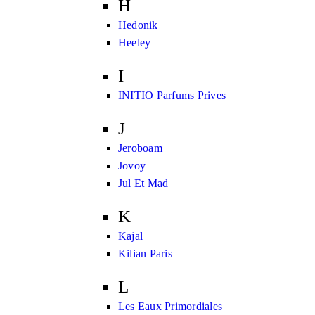
H
Hedonik
Heeley
I
INITIO Parfums Prives
J
Jeroboam
Jovoy
Jul Et Mad
K
Kajal
Kilian Paris
L
Les Eaux Primordiales