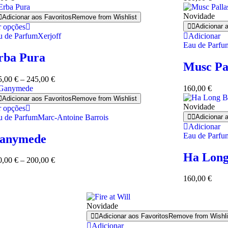
Novidade
Adicionar aos Favoritos
Remove from Wishlist
r opções
Adicionar 
u de Parfum
Xerjoff
Adicionar
Eau de Parfu
rba Pura
Musc Pa
5,00
€
–
245,00
€
160,00
€
Adicionar aos Favoritos
Remove from Wishlist
Novidade
r opções
u de Parfum
Marc-Antoine Barrois
Adicionar 
Adicionar
Eau de Parfu
anymede
Ha Long
0,00
€
–
200,00
€
160,00
€
Novidade
Adicionar aos Favoritos
Remove from Wishli
Adicionar