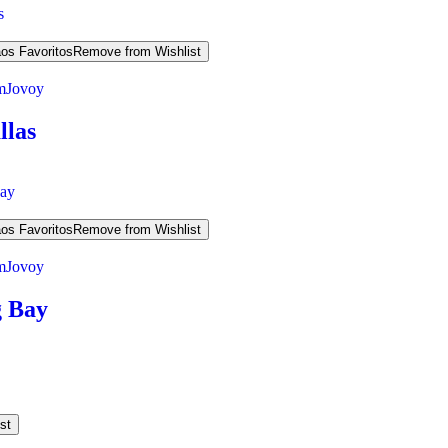
aos Favoritos
Remove from Wishlist
m
Jovoy
llas
aos Favoritos
Remove from Wishlist
m
Jovoy
 Bay
st