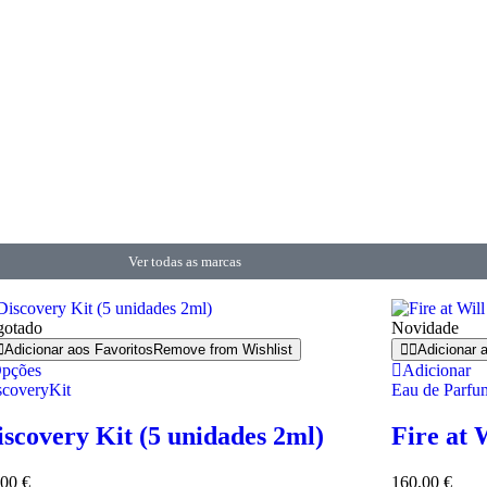
Ver todas as marcas
gotado
Novidade
Adicionar aos Favoritos
Remove from Wishlist
Adicionar 
pções
Adicionar
scoveryKit
Eau de Parfu
iscovery Kit (5 unidades 2ml)
Fire at 
,00
€
160,00
€