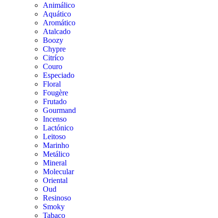
Animálico
Aquático
Aromático
Atalcado
Boozy
Chypre
Citríco
Couro
Especiado
Floral
Fougère
Frutado
Gourmand
Incenso
Lactónico
Leitoso
Marinho
Metálico
Mineral
Molecular
Oriental
Oud
Resinoso
Smoky
Tabaco