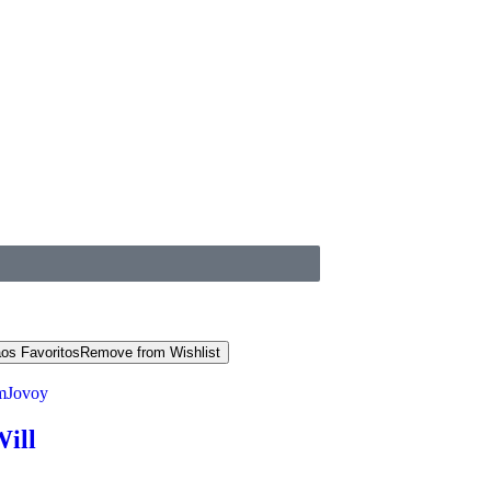
aos Favoritos
Remove from Wishlist
m
Jovoy
Will