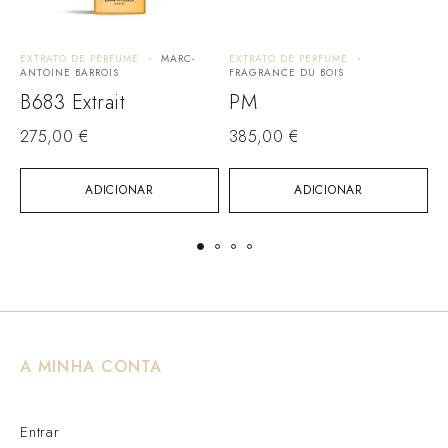
EXTRATO DE PERFUME
MARC-
EXTRATO DE PERFUME
E
ANTOINE BARROIS
FRAGRANCE DU BOIS
M
B683 Extrait
PM
275,00
€
385,00
€
2
ADICIONAR
ADICIONAR
A MINHA CONTA
Entrar