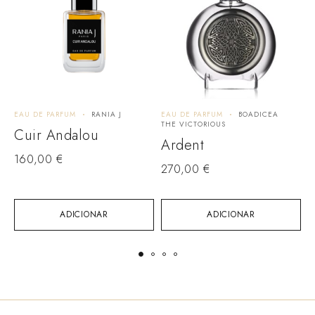
EAU DE PARFUM
RANIA J
EAU DE PARFUM
BOADICEA
E
THE VICTORIOUS
M
Cuir Andalou
Ardent
160,00
€
270,00
€
1
ADICIONAR
ADICIONAR