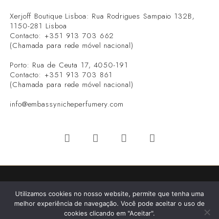
Xerjoff Boutique Lisboa: Rua Rodrigues Sampaio 132B,
1150-281 Lisboa
Contacto: +351 913 703 662
(Chamada para rede móvel nacional)
Porto: Rua de Ceuta 17, 4050-191
Contacto: +351 913 703 861
(Chamada para rede móvel nacional)
info@embassynicheperfumery.com
Todos os direitos Reservados Embassy© - Niche Perfumery
Utilizamos cookies no nosso website, permite que tenha uma
2026 - Desenvolvimento:
V.P
melhor experiência de navegação. Você pode aceitar o uso de
cookies clicando em "Aceitar".