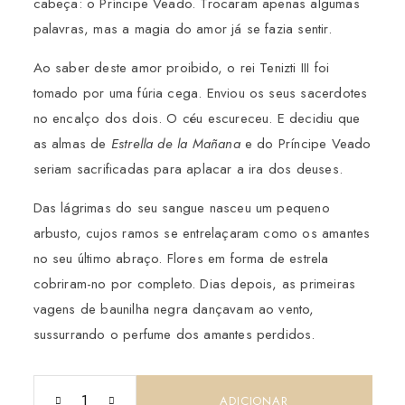
cabeça: o Príncipe Veado. Trocaram apenas algumas
palavras, mas a magia do amor já se fazia sentir.
Ao saber deste amor proibido, o rei Tenizti III foi
tomado por uma fúria cega. Enviou os seus sacerdotes
no encalço dos dois. O céu escureceu. E decidiu que
as almas de
Estrella de la Mañana
e do Príncipe Veado
seriam sacrificadas para aplacar a ira dos deuses.
Das lágrimas do seu sangue nasceu um pequeno
arbusto, cujos ramos se entrelaçaram como os amantes
no seu último abraço. Flores em forma de estrela
cobriram-no por completo. Dias depois, as primeiras
vagens de baunilha negra dançavam ao vento,
sussurrando o perfume dos amantes perdidos.
ADICIONAR