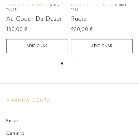
EXTRATO DE PERFUME
ANDY
EXTRATO DE PERFUME
NOBILE
E
TAUER
1942
P
Au Coeur Du Desert
Rudis
180,00
€
230,00
€
ADICIONAR
ADICIONAR
A MINHA CONTA
Entrar
Carrinho