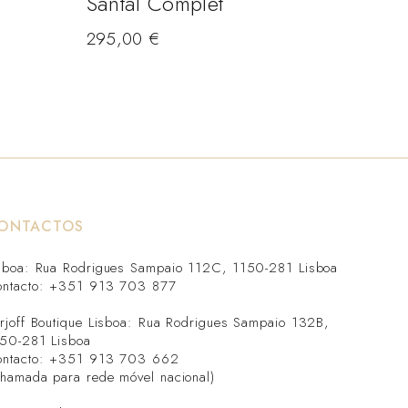
Santal Complet
Dul
295,00
€
98,
ONTACTOS
sboa: Rua Rodrigues Sampaio 112C, 1150-281 Lisboa
ntacto: +351 913 703 877
rjoff Boutique Lisboa: Rua Rodrigues Sampaio 132B,
50-281 Lisboa
ntacto: +351 913 703 662
hamada para rede móvel nacional)