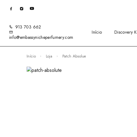
913 703 662
Início
Discovery Ki
info@embassynicheperfumery.com
Início
Loja
Patch Absolue