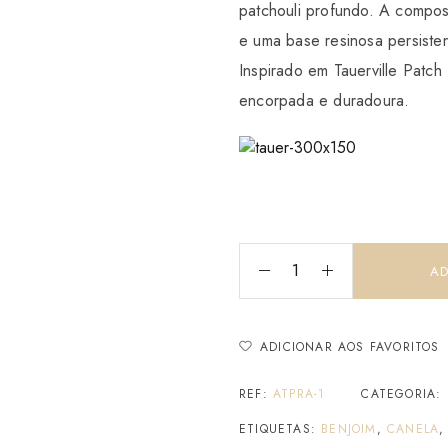
patchouli profundo. A compos
e uma base resinosa persisten
Inspirado em
Tauerville
Patch 
encorpada e duradoura.
AD
ADICIONAR AOS FAVORITOS
REF:
ATPRA-1
CATEGORIA:
ETIQUETAS:
BENJOIM
,
CANELA