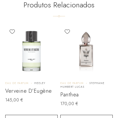
Produtos Relacionados
EAU DE PARFUM
HEELEY
EAU DE PARFUM
STEPHANE
E
HUMBERT LUCAS
A
Verveine D’Eugène
Panthea
145,00
€
170,00
€
1