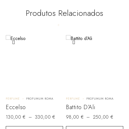
Produtos Relacionados
PERFUME
PROFUMUM ROMA
PERFUME
PROFUMUM ROMA
P
Eccelso
Battito D’Ali
S
130,00
€
–
330,00
€
98,00
€
–
250,00
€
1