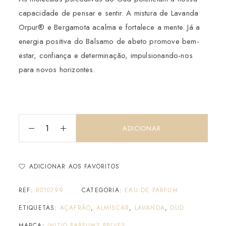
capacidade de pensar e sentir. A mistura de Lavanda
Orpur® e Bergamota acalma e fortalece a mente. Já a
energia positiva do Balsamo de abeto promove bem-
estar, confiança e determinação, impulsionando-nos
para novos horizontes.
ADICIONAR
ADICIONAR AOS FAVORITOS
REF:
B010799
CATEGORIA:
EAU DE PARFUM
ETIQUETAS:
AÇAFRÃO
,
ALMÍSCAR
,
LAVANDA
,
OUD
MARCA:
INITIO PARFUMS PRIVES