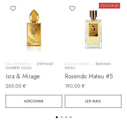
ESGOTADO
EAU DE PARFUM
STEPHANE
EAU DE PARFUM
ROSENDO
E
HUMBERT LUCAS
MATEU
Isra & Mirage
Rosendo Mateu #5
1
265,00
€
190,00
€
ADICIONAR
LER MAIS