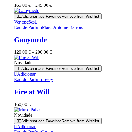
The
Price
165,00
€
–
245,00
€
options
range:
may
165,00 €
Adicionar aos Favoritos
Remove from Wishlist
be
through
This
Ver opções
chosen
245,00 €
product
Eau de Parfum
Marc-Antoine Barrois
on
has
the
multiple
product
Ganymede
variants.
page
The
Price
120,00
€
–
200,00
€
options
range:
may
120,00 €
Novidade
be
through
Adicionar aos Favoritos
Remove from Wishlist
chosen
200,00 €
Adicionar
on
Eau de Parfum
Jovoy
the
product
page
Fire at Will
160,00
€
Novidade
Adicionar aos Favoritos
Remove from Wishlist
Adicionar
Eau de Parfum
Jovoy