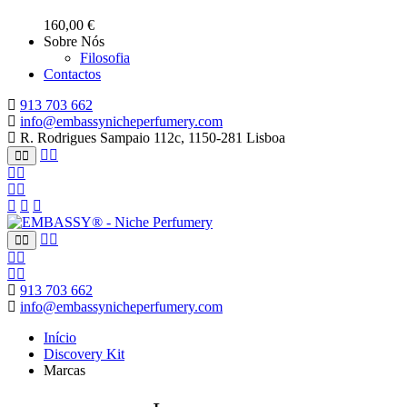
160,00
€
Sobre Nós
Filosofia
Contactos
913 703 662
info@embassynicheperfumery.com
R. Rodrigues Sampaio 112c, 1150-281 Lisboa
913 703 662
info@embassynicheperfumery.com
Início
Discovery Kit
Marcas