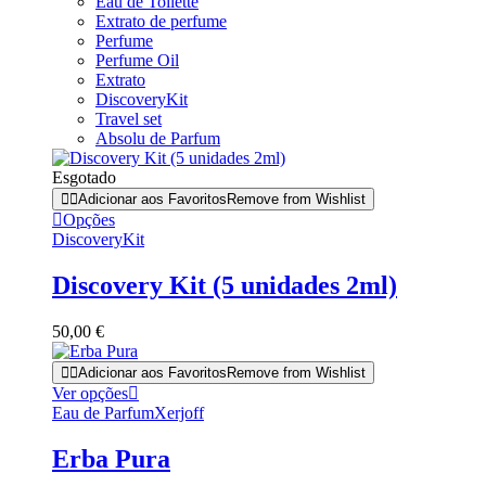
Eau de Toilette
Extrato de perfume
Perfume
Perfume Oil
Extrato
DiscoveryKit
Travel set
Absolu de Parfum
Esgotado
Adicionar aos Favoritos
Remove from Wishlist
Opções
DiscoveryKit
Discovery Kit (5 unidades 2ml)
50,00
€
Adicionar aos Favoritos
Remove from Wishlist
This
Ver opções
product
Eau de Parfum
Xerjoff
has
multiple
Erba Pura
variants.