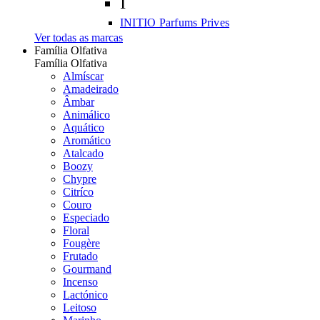
I
INITIO Parfums Prives
Ver todas as marcas
Família Olfativa
Família Olfativa
Almíscar
Amadeirado
Âmbar
Animálico
Aquático
Aromático
Atalcado
Boozy
Chypre
Citríco
Couro
Especiado
Floral
Fougère
Frutado
Gourmand
Incenso
Lactónico
Leitoso