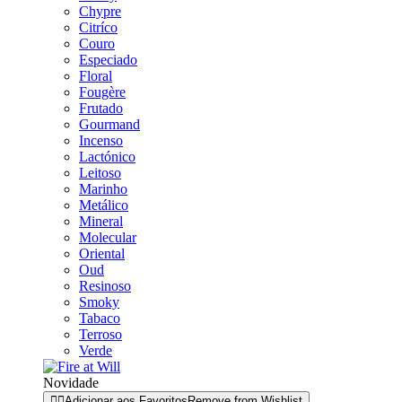
Chypre
Citríco
Couro
Especiado
Floral
Fougère
Frutado
Gourmand
Incenso
Lactónico
Leitoso
Marinho
Metálico
Mineral
Molecular
Oriental
Oud
Resinoso
Smoky
Tabaco
Terroso
Verde
Novidade
Adicionar aos Favoritos
Remove from Wishlist