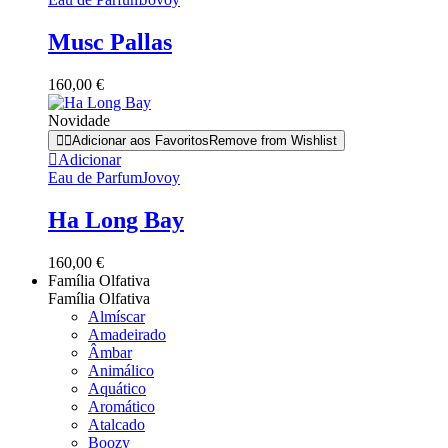
Musc Pallas
160,00
€
Novidade
Adicionar aos Favoritos
Remove from Wishlist
Adicionar
Eau de Parfum
Jovoy
Ha Long Bay
160,00
€
Família Olfativa
Família Olfativa
Almíscar
Amadeirado
Âmbar
Animálico
Aquático
Aromático
Atalcado
Boozy