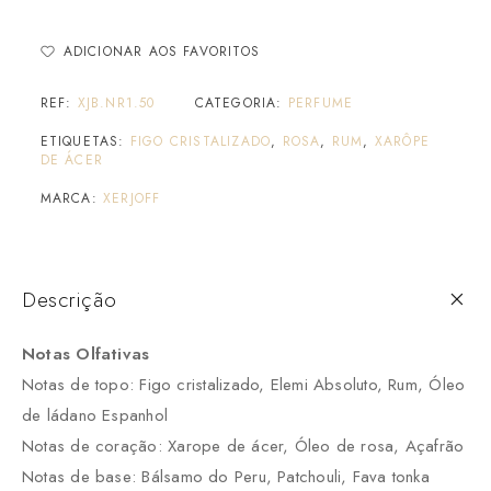
ADICIONAR AOS FAVORITOS
REF:
XJB.NR1.50
CATEGORIA:
PERFUME
ETIQUETAS:
FIGO CRISTALIZADO
,
ROSA
,
RUM
,
XARÔPE
DE ÁCER
MARCA:
XERJOFF
Descrição
Notas Olfativas
Notas de topo: Figo cristalizado, Elemi Absoluto, Rum, Óleo
de ládano Espanhol
Notas de coração: Xarope de ácer, Óleo de rosa, Açafrão
Notas de base: Bálsamo do Peru, Patchouli, Fava tonka