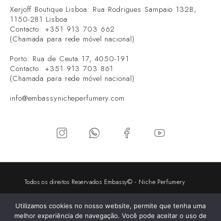
Xerjoff Boutique Lisboa: Rua Rodrigues Sampaio 132B,
1150-281 Lisboa
Contacto: +351 913 703 662
(Chamada para rede móvel nacional)
Porto: Rua de Ceuta 17, 4050-191
Contacto: +351 913 703 861
(Chamada para rede móvel nacional)
info@embassynicheperfumery.com
Todos os direitos Reservados Embassy© - Niche Perfumery
2026 - Desenvolvimento:
V.P
Utilizamos cookies no nosso website, permite que tenha uma
melhor experiência de navegação. Você pode aceitar o uso de