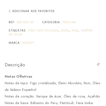
ADICIONAR AOS FAVORITOS
REF:
XJB.NR3.50
CATEGORIA:
PERFUME
ETIQUETAS:
FIGO CRISTALIZADO
,
ROSA
,
RUM
,
XARÔPE
DE ÁCER
MARCA:
XERJOFF
Descrição
Notas Olfativas
Notas de topo: Figo cristalizado, Elemi Absoluto, Rum, Óleo
de ládano Espanhol
Notas de coração: Xarope de ácer, Óleo de rosa, Açafrão
Notas de base: Bálsamo do Peru, Patchouli, Fava tonka