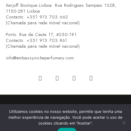
Xerjoff Boutique Lisboa: Rua Rodrigues Sampaio 132B,
1150-281 Lisboa
Contacto: +351 913 703 662
(Chamada para rede móvel nacional)
Porto: Rua de Ceuta 17, 4050-191
Contacto: +351 913 703 861
(Chamada para rede móvel nacional)
info@embassynicheperfumery.com
Todos os direitos Reservados Embassy© - Niche Perfumery
Utilizamos cookies no nosso website, permite que tenha uma
2026 - Desenvolvimento:
V.P
melhor experiência de navegação. Você pode aceitar o uso de
cookies clicando em "Aceitar".