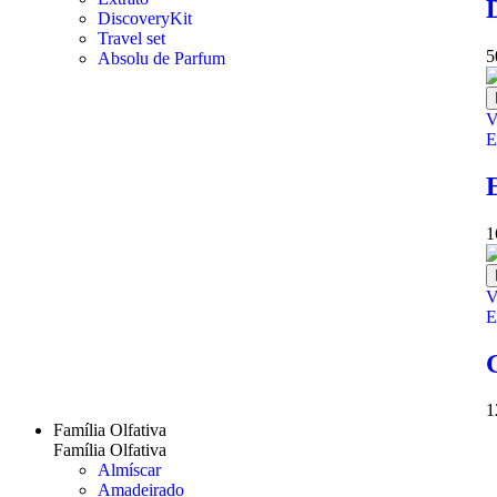
DiscoveryKit
Travel set
5
Absolu de Parfum
V
E
1
V
E
1
Família Olfativa
Família Olfativa
Almíscar
Amadeirado