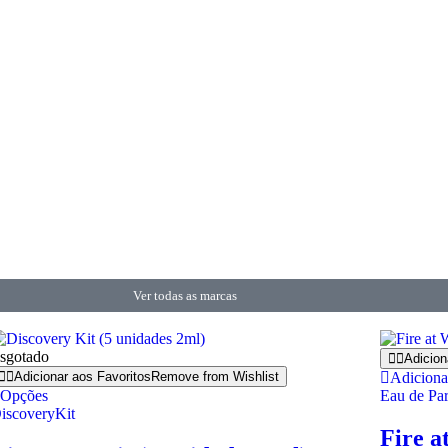
Ver todas as marcas
sgotado
Adicion
Adicionar aos Favoritos
Remove from Wishlist
Adiciona
Opções
Eau de Pa
iscoveryKit
Fire a