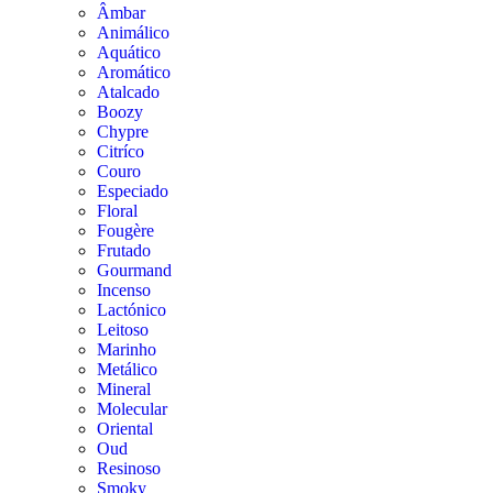
Âmbar
Animálico
Aquático
Aromático
Atalcado
Boozy
Chypre
Citríco
Couro
Especiado
Floral
Fougère
Frutado
Gourmand
Incenso
Lactónico
Leitoso
Marinho
Metálico
Mineral
Molecular
Oriental
Oud
Resinoso
Smoky