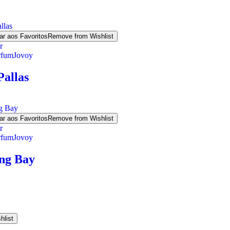
ar aos Favoritos
Remove from Wishlist
r
rfum
Jovoy
allas
ar aos Favoritos
Remove from Wishlist
r
rfum
Jovoy
ng Bay
hlist