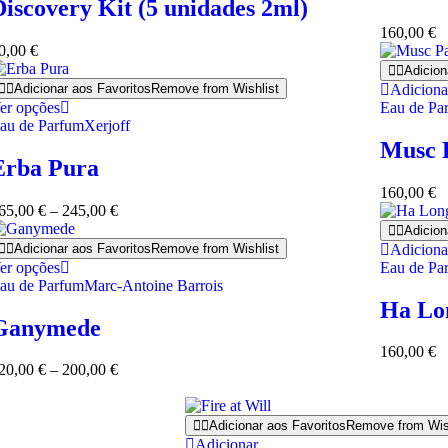
Discovery Kit (5 unidades 2ml)
160,00
€
0,00
€
Adicion
Adicionar aos Favoritos
Remove from Wishlist
Adiciona
er opções
Eau de Pa
au de Parfum
Xerjoff
Musc P
Erba Pura
160,00
€
65,00
€
–
245,00
€
Adicion
Adicionar aos Favoritos
Remove from Wishlist
Adiciona
er opções
Eau de Pa
au de Parfum
Marc-Antoine Barrois
Ha Lo
Ganymede
160,00
€
20,00
€
–
200,00
€
Adicionar aos Favoritos
Remove from Wis
Adicionar