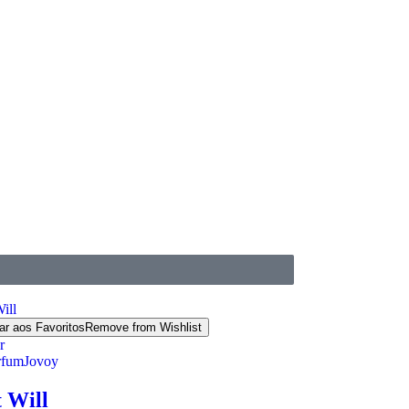
ar aos Favoritos
Remove from Wishlist
r
rfum
Jovoy
t Will