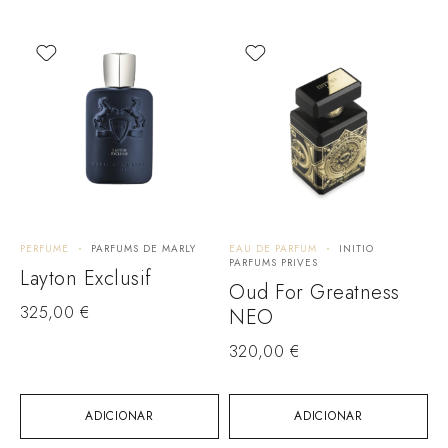
PERFUME
PARFUMS DE MARLY
EAU DE PARFUM
INITIO
E
PARFUMS PRIVES
M
Layton Exclusif
Oud For Greatness
325,00
€
NEO
320,00
€
ADICIONAR
ADICIONAR