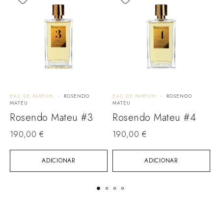
EAU DE PARFUM
ROSENDO
EAU DE PARFUM
ROSENDO
E
MATEU
MATEU
M
Rosendo Mateu #3
Rosendo Mateu #4
190,00
€
190,00
€
1
ADICIONAR
ADICIONAR