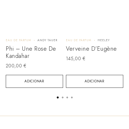
EAU DE PARFUM
ANDY TAUER
EAU DE PARFUM
HEELEY
E
M
Phi – Une Rose De
Verveine D’Eugène
Kandahar
145,00
€
1
200,00
€
ADICIONAR
ADICIONAR