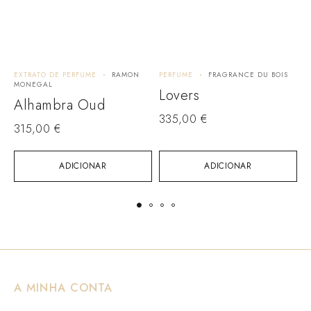
EXTRATO DE PERFUME
RAMON
PERFUME
FRAGRANCE DU BOIS
P
MONEGAL
Lovers
J
Alhambra Oud
335,00
€
315,00
€
ADICIONAR
ADICIONAR
A MINHA CONTA