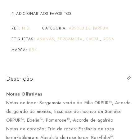
ADICIONAR AOS FAVORITOS
REF:
N.D.
CATEGORIA:
ABSOLU DE PARFUM
ETIQUETAS:
ANANÁS
,
BERGAMOTA
,
CACAU
,
ROSA
MARCA:
BDK
Descrição
Notas Olfativas
Notas de topo: Bergamota verde de Itália ORPUR™, Acorde
de gelado de ananás, Essência de incenso da Somália
ORPUR™, Ebelia™, Pomarose™, Acorde de açafrão
Notas de coração: Trio de rosas: Essência de rosa
turca/búlgara e Absoluto de rosa turca, Rosyfolia™,