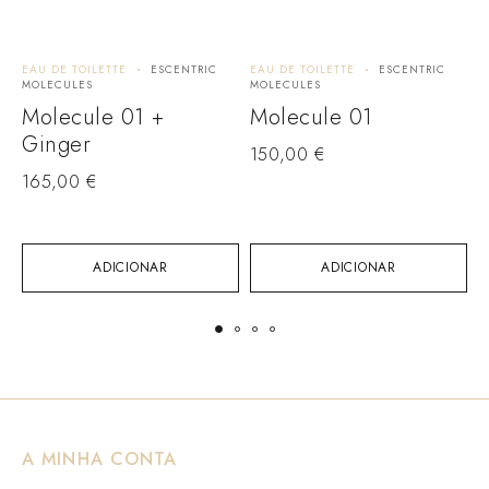
EAU DE TOILETTE
ESCENTRIC
EAU DE TOILETTE
ESCENTRIC
E
MOLECULES
MOLECULES
M
Molecule 01 +
Molecule 01
Ginger
150,00
€
165,00
€
1
ADICIONAR
ADICIONAR
A MINHA CONTA