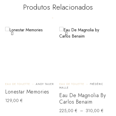
Produtos Relacionados
EAU DE TOILETTE
ANDY TAUER
EAU DE TOILETTE
FRÉDÉRIC
E
MALLE
M
Lonestar Memories
Eau De Magnolia By
129,00
€
Carlos Benaïm
1
225,00
€
–
310,00
€