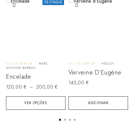
DESTAQUE
EAU DE PARFUM
MARC-
EAU DE PARFUM
HEELEY
E
ANTOINE BARROIS
H
Verveine D’Eugène
Encelade
P
145,00
€
120,00
€
–
200,00
€
1
VER OPÇÕES
ADICIONAR