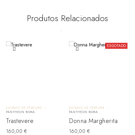
Produtos Relacionados
ESGOTADO
EXTRATO DE PERFUME
EXTRATO DE PERFUME
E
PANTHEON ROMA
PANTHEON ROMA
P
Trastevere
Donna Margherita
A
160,00
€
160,00
€
1