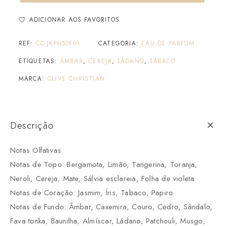
ADICIONAR AOS FAVORITOS
REF:
CC-JKPH50F01
CATEGORIA:
EAU DE PARFUM
ETIQUETAS:
ÂMBAR
,
CEREJA
,
LÁDANO
,
TABACO
MARCA:
CLIVE CHRISTIAN
Descrição
Notas Olfativas
Notas de Topo: Bergamota, Limão, Tangerina, Toranja,
Neroli, Cereja, Mate, Sálvia esclareia, Folha de violeta
Notas de Coração: Jasmim, Íris, Tabaco, Papiro
Notas de Fundo: Âmbar, Caxemira, Couro, Cedro, Sândalo,
Fava tonka, Baunilha, Almíscar, Ládano, Patchouli, Musgo,