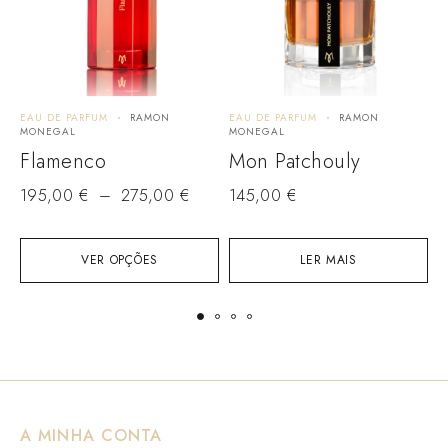
EAU DE PARFUM
RAMON
EAU DE PARFUM
RAMON
E
MONEGAL
MONEGAL
O
Flamenco
Mon Patchouly
1
195,00
€
–
275,00
€
145,00
€
VER OPÇÕES
LER MAIS
A MINHA CONTA