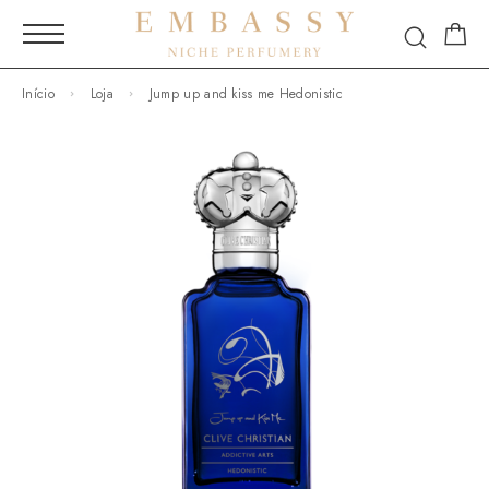
Início
Loja
Jump up and kiss me Hedonistic