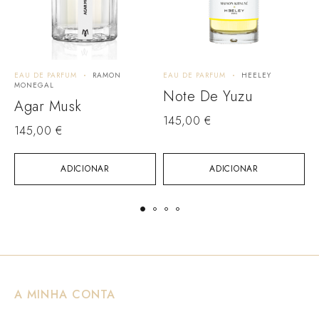
EAU DE PARFUM
RAMON
EAU DE PARFUM
HEELEY
E
MONEGAL
A
Note De Yuzu
Agar Musk
145,00
€
145,00
€
1
ADICIONAR
ADICIONAR
A MINHA CONTA