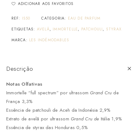
ADICIONAR AOS FAVORITOS
REF:
IS50
CATEGORIA:
EAU DE PARFUM
ETIQUETAS:
AVELÃ
,
IMMORTELLE
,
PATCHOULI
,
STYRAX
MARCA:
LES INDÉMODABLES
Descrição
Notas Olfativas
Immortelle “full spectrum” por ultrassom
Grand Cru
de
França 3,3%
Essência de patchouli de Aceh da Indonésia 2,9%
Extrato de avelã por ultrassom
Grand Cru de
Itália 1,9%
Essência de styrax das Honduras 0,5%