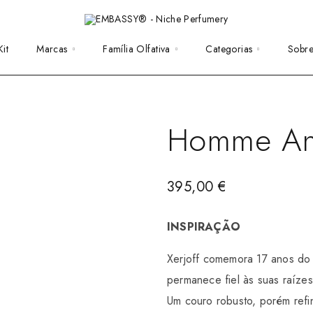
it
Marcas
Família Olfativa
Categorias
Sobr
Homme Ann
395,00
€
INSPIRAÇÃO
Xerjoff comemora 17 anos do 
permanece fiel às suas raíz
Um couro robusto, porém refi