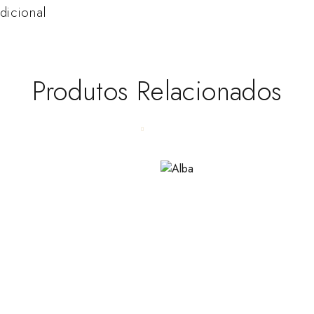
dicional
Produtos Relacionados
osen on the product page
 has multiple variants. The options may be chosen on the product