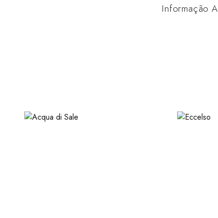
Informação A
This product has multiple variants. The options may be ch
This product