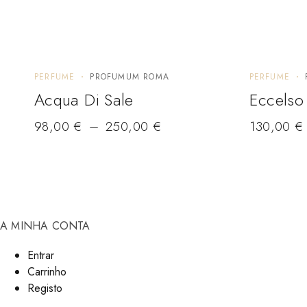
PERFUME
PROFUMUM ROMA
PERFUME
Acqua Di Sale
Eccelso
98,00
Price range: 98,00 € through 250,00 €
€
–
250,00
€
130,00
Price ran
€
A MINHA CONTA
Entrar
Carrinho
Registo