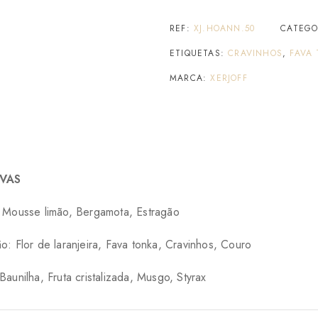
REF:
XJ.HOANN.50
CATEGO
ETIQUETAS:
CRAVINHOS
,
FAVA
MARCA:
XERJOFF
VAS
 Mousse limão, Bergamota, Estragão
: Flor de laranjeira, Fava tonka, Cravinhos, Couro
aunilha, Fruta cristalizada, Musgo, Styrax