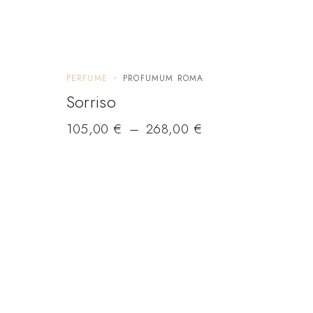
PERFUME
PROFUMUM ROMA
PERF
Sorriso
Oud
105,00
Price range: 105,00 € through 268,00 €
€
–
268,00
€
335