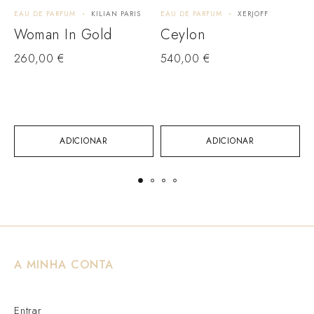
EAU DE PARFUM
KILIAN PARIS
EAU DE PARFUM
XERJOFF
E
P
Woman In Gold
Ceylon
260,00
€
540,00
€
ADICIONAR
ADICIONAR
A MINHA CONTA
Entrar