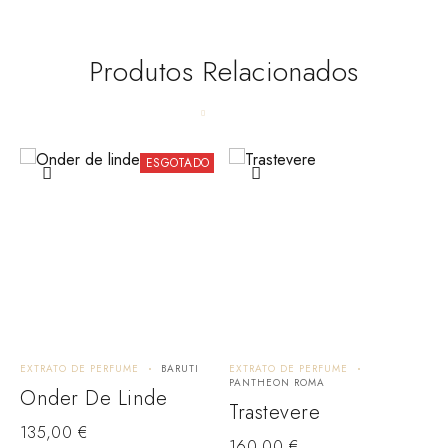
Produtos Relacionados
ESGOTADO
EXTRATO DE PERFUME
BARUTI
EXTRATO DE PERFUME
E
PANTHEON ROMA
T
Onder De Linde
Trastevere
135,00
€
160,00
€
1