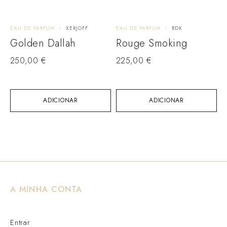
EAU DE PARFUM
XERJOFF
EAU DE PARFUM
BDK
E
M
Golden Dallah
Rouge Smoking
250,00
€
225,00
€
1
ADICIONAR
ADICIONAR
A MINHA CONTA
Entrar