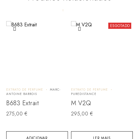
ESGOTADO
EXTRATO DE PERFUME
MARC-
EXTRATO DE PERFUME
E
ANTOINE BARROIS
PUREDISTANCE
H
B683 Extrait
M V2Q
I
275,00
€
295,00
€
ADICIONAR
LER MAIS