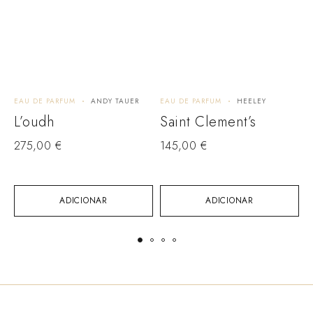
EAU DE PARFUM
ANDY TAUER
EAU DE PARFUM
HEELEY
E
L’oudh
Saint Clement’s
275,00
€
145,00
€
ADICIONAR
ADICIONAR