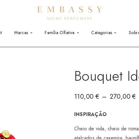
t
Marcas
Família Olfativa
Categorias
Sobr
Bouquet Id
110,00
€
–
270,00
€
INSPIRAÇÃO
Cheio de vida, cheio de roma
atalcados de caxemira, bauni