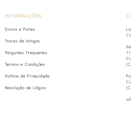
INFORMAÇÕES
C
Envios e Portes
Li
Co
Trocas de Artigos
Xe
Perguntas Frequentes
11
Co
Termos e Condições
(C
Política de Privacidade
Po
Co
Resolução de Litígios
(C
in