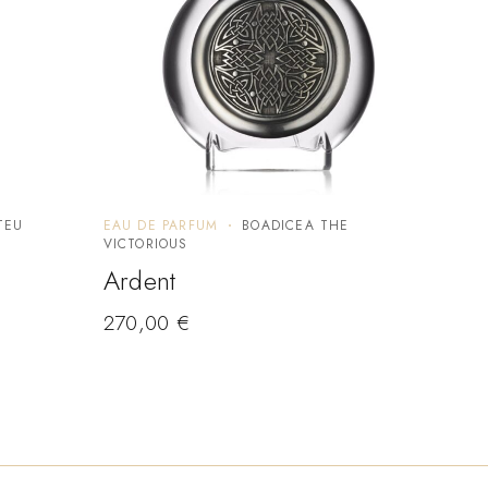
TEU
EAU DE PARFUM
BOADICEA THE
EAU 
VICTORIOUS
Han
Ardent
170
270,00
€