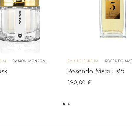
FUM
RAMON MONEGAL
EAU DE PARFUM
ROSENDO MA
usk
Rosendo Mateu #5
190,00
€