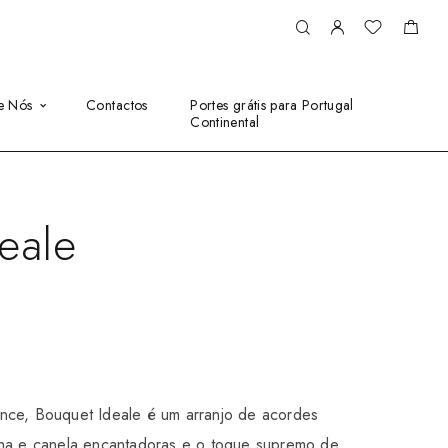
e Nós
Contactos
Portes grátis para Portugal
Continental
eale
nce, Bouquet Ideale é um arranjo de acordes
lha e canela encantadoras e o toque supremo de