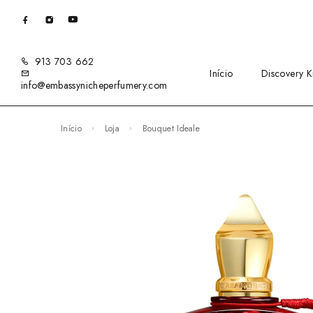
913 703 662
Início
Discovery Ki
info@embassynicheperfumery.com
Início
Loja
Bouquet Ideale