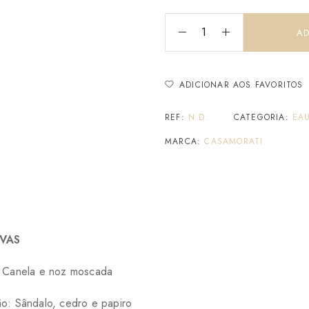
AD
ADICIONAR AOS FAVORITOS
REF:
N.D.
CATEGORIA:
EA
MARCA:
CASAMORATI
VAS
: Canela e noz moscada
o: Sândalo, cedro e papiro