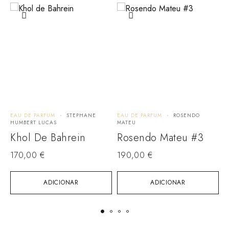
EAU DE PARFUM
STEPHANE
EAU DE PARFUM
ROSENDO
E
HUMBERT LUCAS
MATEU
A
Khol De Bahrein
Rosendo Mateu #3
170,00
€
190,00
€
1
ADICIONAR
ADICIONAR