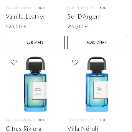
EAU DE PARFUM
BDK
EAU DE PARFUM
BDK
Vanille Leather
Sel D’Argent
225,00
€
225,00
€
LER MAIS
ADICIONAR
EAU DE PARFUM
BDK
EAU DE PARFUM
BDK
Citrus Riviera
Villa Néroli