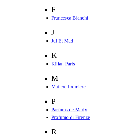
F
Francesca Bianchi
J
Jul Et Mad
K
Kilian Paris
M
Matiere Premiere
P
Parfums de Marly
Profumo di Firenze
R