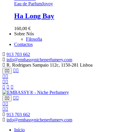
Eau de Parfum
Jovoy
Ha Long Bay
160,00
€
Sobre Nós
Filosofia
Contactos
913 703 662
info@embassynicheperfumery.com
R. Rodrigues Sampaio 112c, 1150-281 Lisboa
913 703 662
info@embassynicheperfumery.com
Início