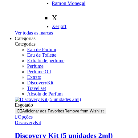
Ramon Monegal
X
Xerjoff
Ver todas as marcas
Categorias
Categorias
Eau de Parfum
Eau de Toilette
Extrato de perfume
Perfume
Perfume Oil
Extrato
DiscoveryKit
Travel set
Absolu de Parfum
Esgotado
Adicionar aos Favoritos
Remove from Wishlist
Opções
DiscoveryKit
Discovery Kit (5 unidades 2ml)