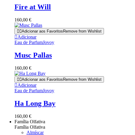
the
product
Fire at Will
page
160,00
€
Adicionar aos Favoritos
Remove from Wishlist
Adicionar
Eau de Parfum
Jovoy
Musc Pallas
160,00
€
Adicionar aos Favoritos
Remove from Wishlist
Adicionar
Eau de Parfum
Jovoy
Ha Long Bay
160,00
€
Família Olfativa
Família Olfativa
Almíscar