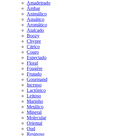
Amadeirado
Âmbar
Animálico
Aquático
Aromático
Atalcado
Boozy
Chypre
Citríco
Couro
Especiado
Floral
Fougère
Frutado
Gourmand
Incenso
Lactónico
Leitoso
Marinho
Metálico
Mineral
Molecular
Oriental
Oud
Resinoso