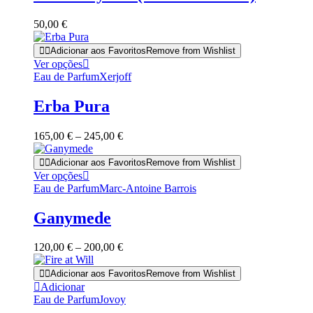
50,00
€
Adicionar aos Favoritos
Remove from Wishlist
This
Ver opções
product
Eau de Parfum
Xerjoff
has
multiple
Erba Pura
variants.
The
Price
165,00
€
–
245,00
€
options
range:
may
165,00 €
Adicionar aos Favoritos
Remove from Wishlist
be
through
This
Ver opções
chosen
245,00 €
product
Eau de Parfum
Marc-Antoine Barrois
on
has
the
multiple
product
Ganymede
variants.
page
The
Price
120,00
€
–
200,00
€
options
range:
may
120,00 €
Adicionar aos Favoritos
Remove from Wishlist
be
through
Adicionar
chosen
200,00 €
Eau de Parfum
Jovoy
on