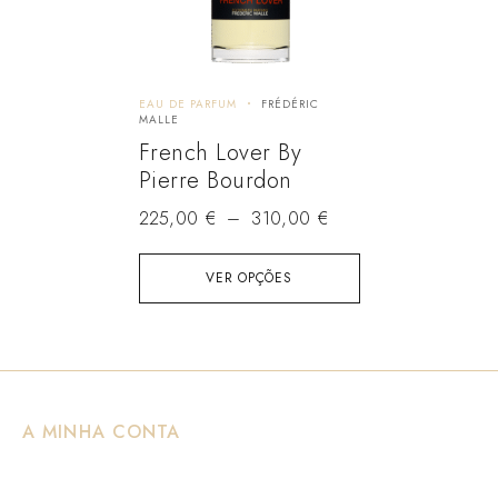
EAU DE PARFUM
FRÉDÉRIC
MALLE
French Lover By
Pierre Bourdon
225,00
€
–
310,00
€
VER OPÇÕES
A MINHA CONTA