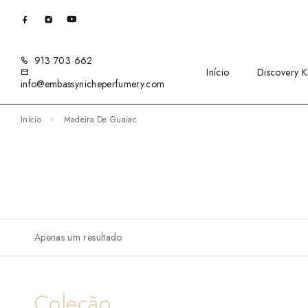
913 703 662
Início
Discovery Ki
info@embassynicheperfumery.com
Início
Madeira De Guaiac
Apenas um resultado
Coleção