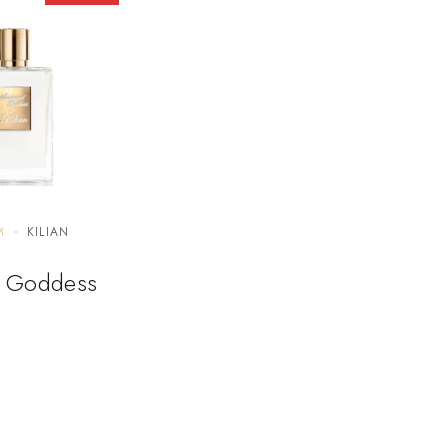
M
KILIAN
d Goddess