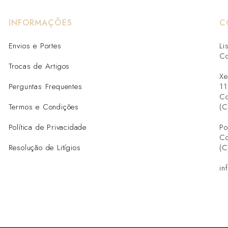
INFORMAÇÕES
C
Envios e Portes
Li
Co
Trocas de Artigos
Xe
Perguntas Frequentes
11
Co
Termos e Condições
(C
Política de Privacidade
Po
Co
Resolução de Litígios
(C
in