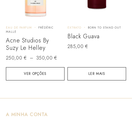
EAU DE PARFUM
FRÉDÉRIC
EXTRATO
BORN TO STAND OUT
MALLE
Black Guava
Acne Studios By
285,00
€
Suzy Le Helley
250,00
€
–
350,00
€
VER OPÇÕES
LER MAIS
A MINHA CONTA